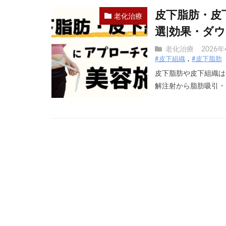
皮下脂肪・皮
老化治療
選|効果・ダ
老化治療
2026年
#皮下組織
#皮下脂肪
皮下脂肪や皮下組織は
解注射から脂肪吸引・フ