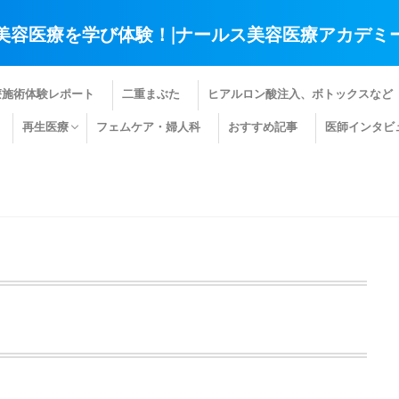
美容医療を学び体験！|ナールス美容医療アカデミ
療施術体験レポート
二重まぶた
ヒアルロン酸注入、ボトックスなど
再生医療
フェムケア・婦人科
おすすめ記事
医師インタビ
肌の再生医療
髪の再生医療
その他の再生医療