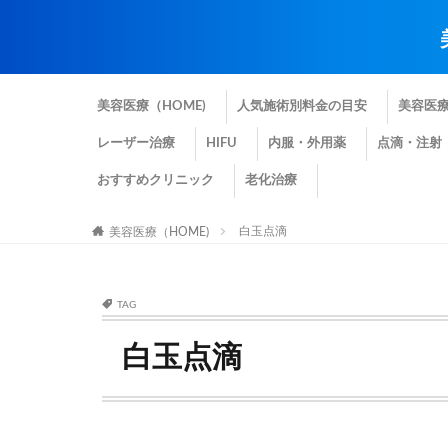
美容医療（HOME)
人気施術別料金の目安
美容医
レーザー治療
HIFU
内服・外用薬
点滴・注射
おすすめクリニック
老化治療
白玉点滴
美容医療（HOME)
TAG
白玉点滴