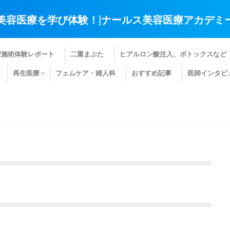
美容医療を学び体験！|ナールス美容医療アカデミ
療施術体験レポート
二重まぶた
ヒアルロン酸注入、ボトックスなど
再生医療
フェムケア・婦人科
おすすめ記事
医師インタビ
肌の再生医療
髪の再生医療
その他の再生医療