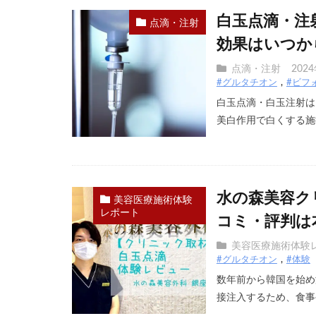
白玉点滴・注
点滴・注射
効果はいつか
点滴・注射
202
#グルタチオン
#ビフ
白玉点滴・白玉注射は
美白作用で白くする施術
水の森美容ク
美容医療施術体験
レポート
コミ・評判は
美容医療施術体験
#グルタチオン
#体験
数年前から韓国を始め
接注入するため、食事や