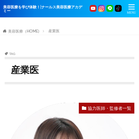
美容医療を学び体験！|ナールス美容医療アカデ
ミー
産業医
美容医療（HOME)
TAG
産業医
協力医師・監修者一覧