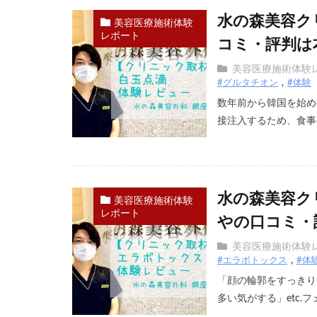
水の森美容ク
美容医療施術体験
レポート
コミ・評判は
美容医療施術体験
#グルタチオン
#体験
数年前から韓国を始め
接注入するため、食事や
水の森美容ク
美容医療施術体験
レポート
やの口コミ・
美容医療施術体験
#エラボトックス
#体
「顔の輪郭をすっきり
多い気がする」etc.フェ 