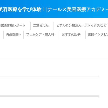
美容医療を学び体験！|ナールス美容医療アカデミ
療施術体験レポート
二重まぶた
ヒアルロン酸注入、ボトックスなど
再生医療
フェムケア・婦人科
おすすめ記事
医師インタビ
肌の再生医療
髪の再生医療
その他の再生医療