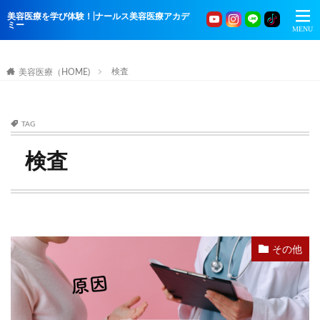
美容医療を学び体験！|ナールス美容医療アカデ
ミー
検査
美容医療（HOME)
TAG
検査
その他