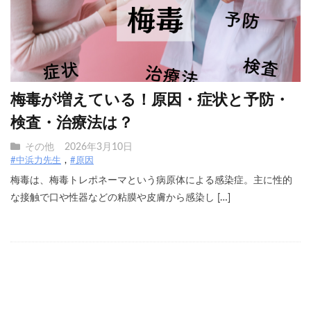
梅毒が増えている！原因・症状と予防・
検査・治療法は？
その他
2026年3月10日
#中浜力先生
#原因
梅毒は、梅毒トレポネーマという病原体による感染症。主に性的
な接触で口や性器などの粘膜や皮膚から感染し […]