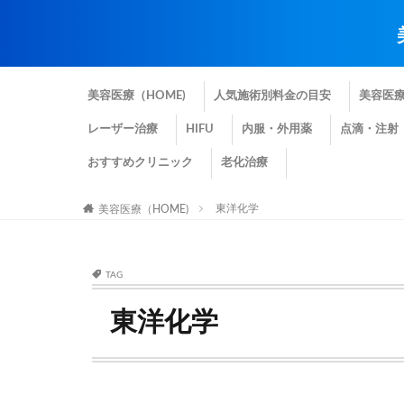
美容医療（HOME)
人気施術別料金の目安
美容医
レーザー治療
HIFU
内服・外用薬
点滴・注射
おすすめクリニック
老化治療
東洋化学
美容医療（HOME)
TAG
東洋化学