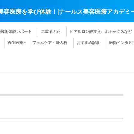
美容医療を学び体験！|ナールス美容医療アカデミ
療施術体験レポート
二重まぶた
ヒアルロン酸注入、ボトックスなど
再生医療
フェムケア・婦人科
おすすめ記事
医師インタビ
肌の再生医療
髪の再生医療
その他の再生医療