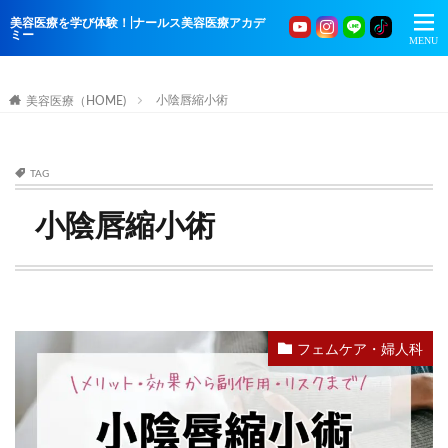
美容医療を学び体験！|ナールス美容医療アカデ
ミー
小陰唇縮小術
美容医療（HOME)
TAG
小陰唇縮小術
フェムケア・婦人科