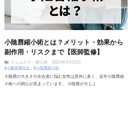
小陰唇縮小術とは？メリット・効果から
副作用・リスクまで【医師監修】
フェムケア・婦人科
2025年9月21日
#小阪捺稀先生
#小陰唇縮小術
小陰唇の大きさや左右差に悩む女性は意外に多く、近年小陰唇縮
小術への関心が高まっています。 小陰唇が大 […]