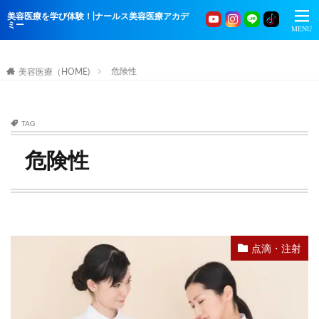
美容医療を学び体験！|ナールス美容医療アカデ
ミー
危険性
美容医療（HOME)
TAG
危険性
点滴・注射