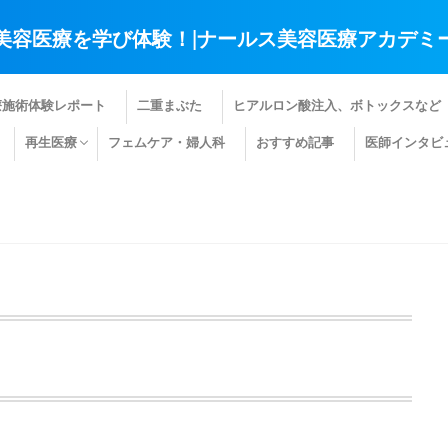
美容医療を学び体験！|ナールス美容医療アカデミ
療施術体験レポート
二重まぶた
ヒアルロン酸注入、ボトックスなど
再生医療
フェムケア・婦人科
おすすめ記事
医師インタビ
肌の再生医療
髪の再生医療
その他の再生医療