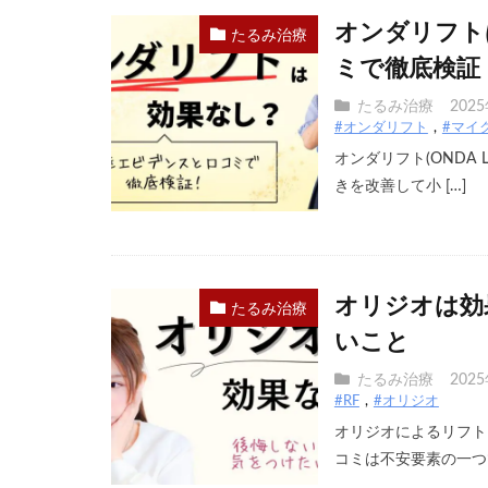
オンダリフト
たるみ治療
ミで徹底検証
たるみ治療
202
#オンダリフト
#マイ
オンダリフト(ONDA
きを改善して小 […]
オリジオは効
たるみ治療
いこと
たるみ治療
202
#RF
#オリジオ
オリジオによるリフト
コミは不安要素の一つで