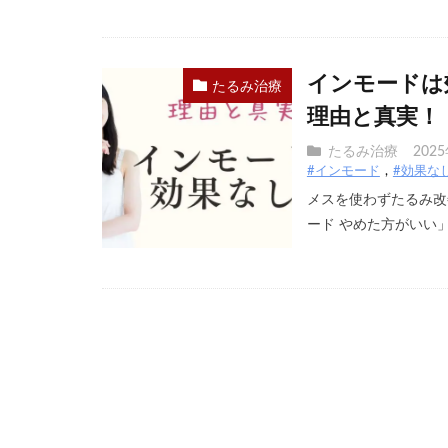
インモードは
たるみ治療
理由と真実！
たるみ治療
202
#インモード
#効果な
メスを使わずたるみ改
ード やめた方がいい」「