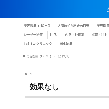
美容医療（HOME)
人気施術別料金の目安
美容医
レーザー治療
HIFU
内服・外用薬
点滴・注射
おすすめクリニック
老化治療
効果なし
美容医療（HOME)
TAG
効果なし