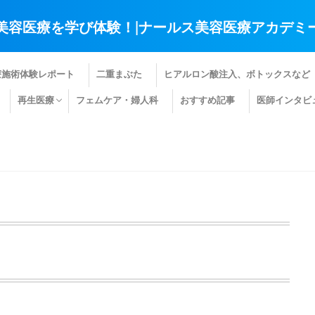
美容医療を学び体験！|ナールス美容医療アカデミ
療施術体験レポート
二重まぶた
ヒアルロン酸注入、ボトックスなど
再生医療
フェムケア・婦人科
おすすめ記事
医師インタビ
肌の再生医療
髪の再生医療
その他の再生医療