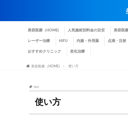
美容医療（HOME)
人気施術別料金の目安
美容医
レーザー治療
HIFU
内服・外用薬
点滴・注射
おすすめクリニック
老化治療
使い方
美容医療（HOME)
TAG
使い方