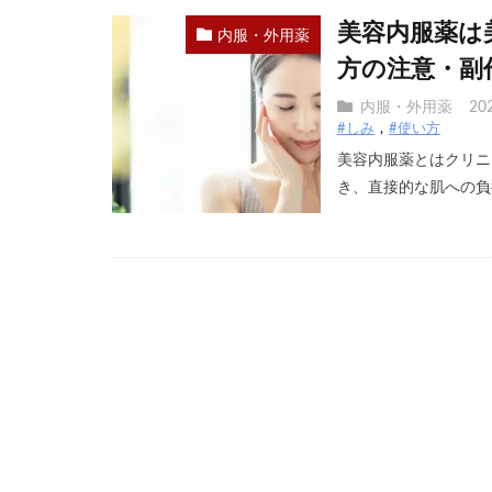
美容内服薬は
内服・外用薬
方の注意・副
内服・外用薬
20
#しみ
#使い方
美容内服薬とはクリニ
き、直接的な肌への負担