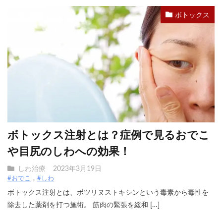
ボトックス
ボトックス注射とは？症例で見るおでこ
や目尻のしわへの効果！
しわ治療
2023年3月19日
#おでこ
#しわ
ボトックス注射とは、ボツリヌストキシンという毒素から毒性を
除去した薬剤を打つ施術。 筋肉の緊張を緩和 […]