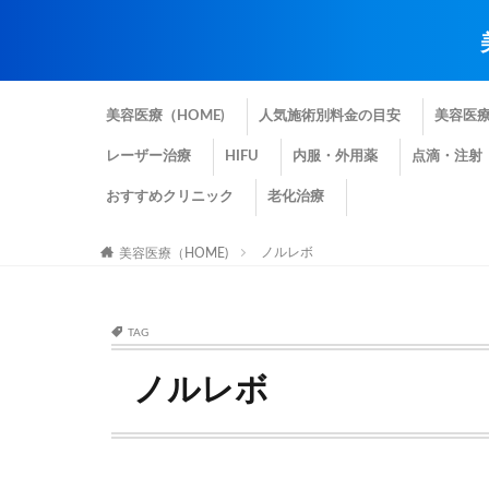
美容医療（HOME)
人気施術別料金の目安
美容医
レーザー治療
HIFU
内服・外用薬
点滴・注射
おすすめクリニック
老化治療
ノルレボ
美容医療（HOME)
TAG
ノルレボ