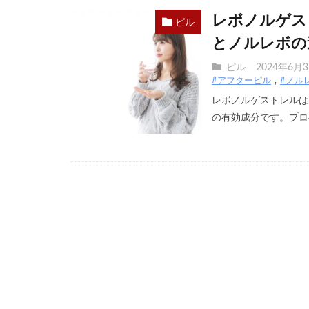
レボノルゲス
ピル
とノルレボの
ピル
2024年6月
#アフターピル
#ノル
レボノルゲストレルは
の有効成分です。プロゲ