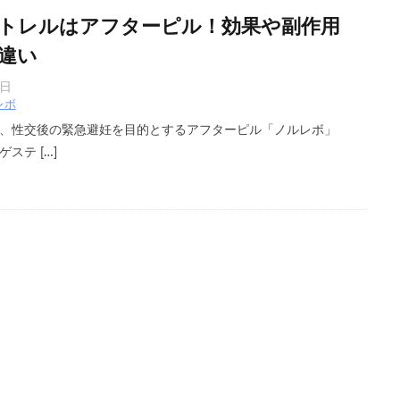
トレルはアフターピル！効果や副作用
違い
3日
レボ
、性交後の緊急避妊を目的とするアフターピル「ノルレボ」
ステ […]