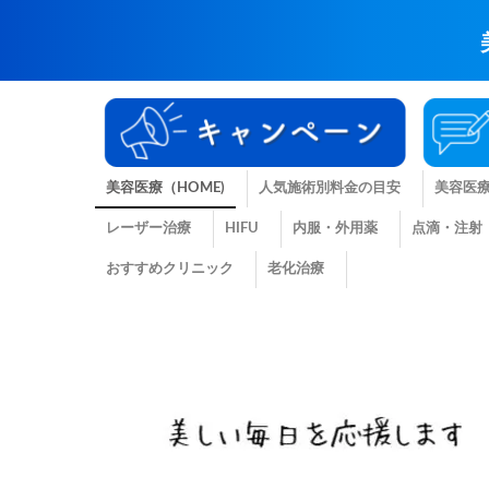
美容医療（HOME)
人気施術別料金の目安
美容医
レーザー治療
HIFU
内服・外用薬
点滴・注射
おすすめクリニック
老化治療