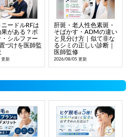
ニードルRFは
肝斑・老人性色素斑・
効果がある？ポ
そばかす・ADMの違い
ァ・シルファー
と見分け方｜似て非な
位置づけを医師監
るシミの正しい診断｜
説
医師監修
6 更新
2026/08/05 更新