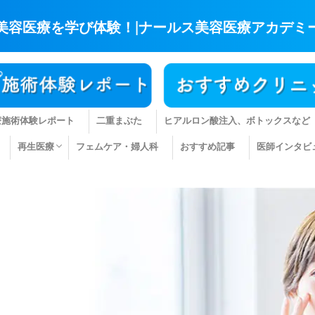
美容医療を学び体験！|ナールス美容医療アカデミ
療施術体験レポート
二重まぶた
ヒアルロン酸注入、ボトックスなど
再生医療
フェムケア・婦人科
おすすめ記事
医師インタビ
肌の再生医療
髪の再生医療
その他の再生医療