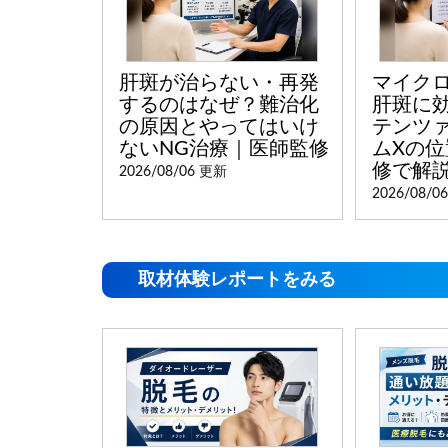
肝斑が治らない・再発
マイクロ
するのはなぜ？難治化
肝斑に
の原因とやってはいけ
テンツ
ないNG治療｜医師監修
ムXの
修で解
2026/08/06 更新
2026/08/0
取材体験レポートをみる