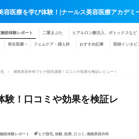
美容医療を学び体験！|ナールス美容医療アカデミ
療施術体験レポート
二重まぶた
ヒアルロン酸注入、ボトックスなど
再生医療
フェムケア・婦人科
おすすめ記事
医師インタビ
肌の再生医療
髪の再生医療
その他の再生医療
脱毛
湘南美容外科でヒゲ脱毛体験！口コミや効果を検証レビュー！
体験！口コミや効果を検証レ
施術体験レポート
ヒゲ脱毛
,
体験
,
効果
,
口コミ
,
湘南美容外科